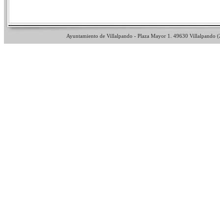
Ayuntamiento de Villalpando - Plaza Mayor 1. 49630 Villalpando (